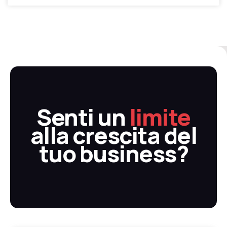
Senti un
limite
SUPERALO
alla crescita del
....e moltiplica i tuoi profitti lavorando
meno ore, ma meglio!
tuo business?​
Contattami