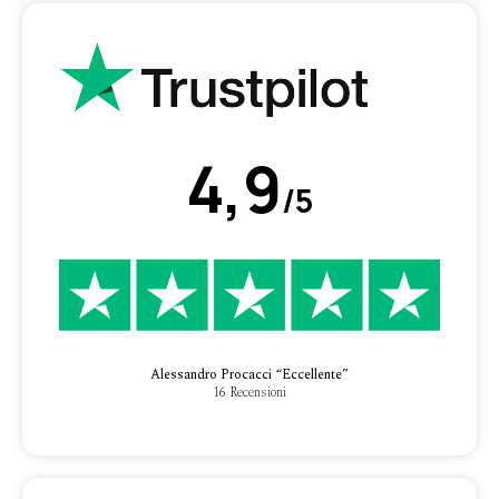
4,9
/5
Alessandro Procacci “Eccellente”
16 Recensioni